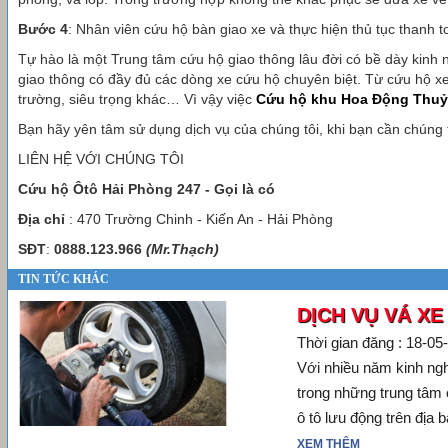
Bước 4
: Nhân viên cứu hộ bàn giao xe và thực hiện thủ tục thanh t
Tự hào là một Trung tâm cứu hộ giao thông lâu đời có bề dày kinh n
giao thông có đầy đủ các dòng xe cứu hộ chuyên biệt. Từ cứu hộ xe
trường, siêu trọng khác… Vì vậy việc
Cứu hộ khu Hoa Động Thu
Bạn hãy yên tâm sử dụng dịch vụ của chúng tôi, khi bạn cần chúng tô
LIÊN HỆ VỚI CHÚNG TÔI
Cứu hộ Ôtô Hải Phòng 247 - Gọi là có
Địa chỉ
: 470 Trường Chinh - Kiến An - Hải Phòng
SĐT
:
0888.123.966
(Mr.Thạch)
TIN TỨC KHÁC
DỊCH VỤ VÁ XE
Thời gian đăng : 18-05
Với nhiều năm kinh ngh
trong những trung tâm 
ô tô lưu động trên địa
XEM THÊM