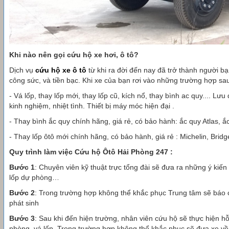
Khi nào nên gọi cứu hộ xe hơi, ô tô?
Dịch vụ
cứu hộ xe ô tô
từ khi ra đời đến nay đã trở thành người bạn
công sức, và tiền bạc. Khi xe của bạn rơi vào những trường hợp sau
-
Vá lốp, thay lốp mới, thay lốp cũ, kích nổ, thay bình ac quy
.... Lưu
kinh nghiệm, nhiệt tình. Thiết bị máy móc hiện đại .
-
Thay bình ắc quy chính hãng, giá rẻ,
có bảo hành: ắc quy Atlas, ắ
-
Thay lốp ôtô mới chính hãng, có bảo hành,
giá rẻ : Michelin, Bri
Quy trình làm việc Cứu hộ Ôtô Hải Phòng 247 :
Bước 1
: Chuyên viên kỹ thuật trực tổng đài sẽ đưa ra những ý kiến
lốp dự phòng…
Bước 2
: Trong trường hợp không thể khắc phục Trung tâm sẽ báo c
phát sinh
Bước 3
: Sau khi đến hiện trường, nhân viên cứu hộ sẽ thực hiện hỗ 
phòng, vá lốp. Trong trường hợp không thể khắc phục sẽ đưa xe về