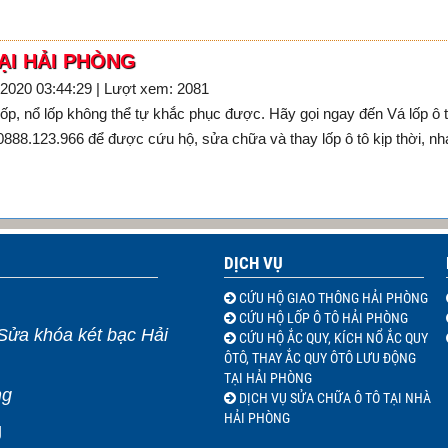
ẠI HẢI PHÒNG
-2020 03:44:29 | Lượt xem: 2081
lốp, nổ lốp không thể tự khắc phục được. Hãy gọi ngay đến Vá lốp ô 
0888.123.966 để được cứu hộ, sửa chữa và thay lốp ô tô kịp thời, nh
DỊCH VỤ
CỨU HỘ GIAO THÔNG HẢI PHÒNG
CỨU HỘ LỐP Ô TÔ HẢI PHÒNG
Sửa khóa két bạc Hải
CỨU HỘ ẮC QUY, KÍCH NỔ ẮC QUY
ÔTÔ, THAY ẮC QUY ÔTÔ LƯU ĐỘNG
TẠI HẢI PHÒNG
ng
DỊCH VỤ SỬA CHỮA Ô TÔ TẠI NHÀ
HẢI PHÒNG
g