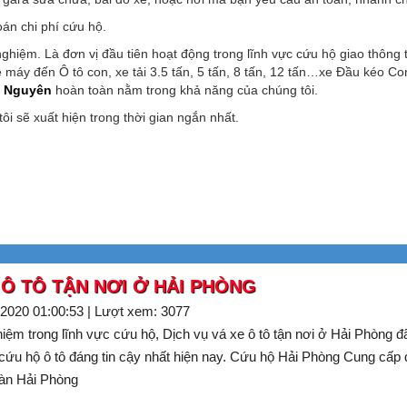
oán chi phí cứu hộ.
ghiệm. Là đơn vị đầu tiên hoạt động trong lĩnh vực cứu hộ giao thông
 máy đến Ô tô con, xe tải 3.5 tấn, 5 tấn, 8 tấn, 12 tấn…xe Đầu kéo C
ỷ Nguyên
hoàn toàn nằm trong khả năng của chúng tôi.
i sẽ xuất hiện trong thời gian ngắn nhất.
 Ô TÔ TẬN NƠI Ở HẢI PHÒNG
-2020 01:00:53 | Lượt xem: 3077
iệm trong lĩnh vực cứu hộ, Dịch vụ vá xe ô tô tận nơi ở Hải Phòng đ
cứu hộ ô tô đáng tin cậy nhất hiện nay. Cứu hộ Hải Phòng Cung cấp 
 bàn Hải Phòng