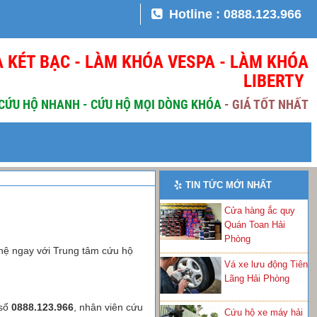
Hotline : 0888.123.966
 KÉT BẠC - LÀM KHÓA VESPA - LÀM KHÓA
LIBERTY
 CỨU HỘ NHANH - CỨU HỘ MỌI DÒNG KHÓA
-
GIÁ TỐT NHẤT
TIN TỨC MỚI NHẤT
Cửa hàng ắc quy
Quán Toan Hải
Phòng
 hệ ngay với Trung tâm cứu hộ
Vá xe lưu động Tiên
Lãng Hải Phòng
 số
0888.123.966
, nhân viên cứu
Cứu hộ xe máy hải