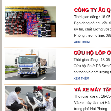
CÔNG TY ẮC Q
Thời gian đăng : 18-0
Bạn đang có nhu cầu tì
uy tín, chất lượng với
Phòng theo hotline: 08
XEM THÊM
CỨU HỘ LỐP Ở
Thời gian đăng : 18-05
Cứu hộ lốp ở Đồ Sơn 0
an toàn và chất lượng 
XEM THÊM
VÁ XE MÁY TẬ
Thời gian đăng : 18-0
Vá xe máy tận nơi Hải
trong phố Hải Phòng