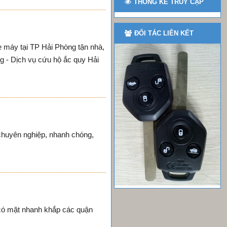
THỐNG KÊ TRUY CẬP
ĐỐI TÁC LIÊN KẾT
xe máy tại TP Hải Phòng tận nhà,
ng - Dịch vụ cứu hộ ắc quy Hải
chuyên nghiệp, nhanh chóng,
 có mặt nhanh khắp các quận