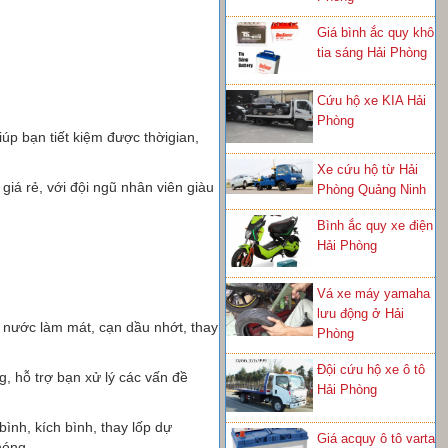
Giá bình ắc quy khô
tia sáng Hải Phòng
Cứu hộ xe KIA Hải
Phòng
iúp bạn tiết kiệm được thờigian,
Xe cứu hộ từ Hải
giá rẻ, với đội ngũ nhân viên giàu
Phòng Quảng Ninh
Bình ắc quy xe điện
Hải Phòng
Vá xe máy yamaha
lưu động ở Hải
ết nước làm mát, cạn dầu nhớt, thay
Phòng
Đội cứu hộ xe ô tô
, hỗ trợ bạn xử lý các vấn đề
Hải Phòng
bình, kích bình, thay lốp dự
Giá acquy ô tô varta
hóng.