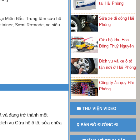
tại Hải Phòng
 tại Miền Bắc. Trung tâm cứu hộ
Sửa xe di động Hải
ontainer, Sơmi Rơmoóc, xe siêu
Phòng
Cứu hộ khu Hoa
Động Thuỷ Nguyên
Dịch vụ vá xe ô tô
tận nơi ở Hải Phòng
Công ty ắc quy Hải
Phòng
THƯ VIỆN VIDEO
ã và đang trở thành một
dịch vụ Cứu hộ ô tô, sửa chữa
BẢN ĐỒ ĐƯỜNG ĐI