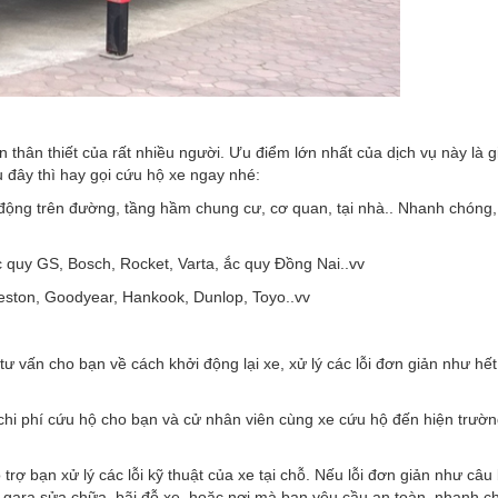
 thân thiết của rất nhiều người. Ưu điểm lớn nhất của dịch vụ này là g
 đây thì hay gọi cứu hộ xe ngay nhé:
 động trên đường, tầng hầm chung cư, cơ quan, tại nhà.. Nhanh chóng, 
c quy GS, Bosch, Rocket, Varta, ắc quy Đồng Nai..vv
dgeston, Goodyear, Hankook, Dunlop, Toyo..vv
 tư vấn cho bạn về cách khởi động lại xe, xử lý các lỗi đơn giản như h
hi phí cứu hộ cho bạn và cử nhân viên cùng xe cứu hộ đến hiện trường
trợ bạn xử lý các lỗi kỹ thuật của xe tại chỗ. Nếu lỗi đơn giản như câu 
 gara sửa chữa, bãi đỗ xe, hoặc nơi mà bạn yêu cầu an toàn, nhanh c