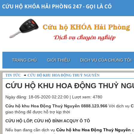
CỨU HỘ KHÓA HẢI PHÒNG 247 - GỌI LÀ CÓ
TRANG CHỦ
GIỚI THIỆU
DỊCH VỤ CỦA CHÚNG TÔI
TIN TỨC
CỨU HỘ KHU HOA ĐỘNG THUỶ NGUYÊN
CỨU HỘ KHU HOA ĐỘNG THUỶ NG
Ngày đăng: 18-05-2020 02:22:00 | Lượt xem: 4780
Cứu hộ khu Hoa Động Thuỷ Nguyên
0888.123.966
Với dịch vụ
C
giao thông để được hỗ trợ kịp thời
CỨU HỘ LỐP, CỨU HỘ BÌNH ACQUY Ô TÔ
Nếu bạn đang cần dịch vụ
Cứu hộ khu Hoa Động Thuỷ Nguyên
c