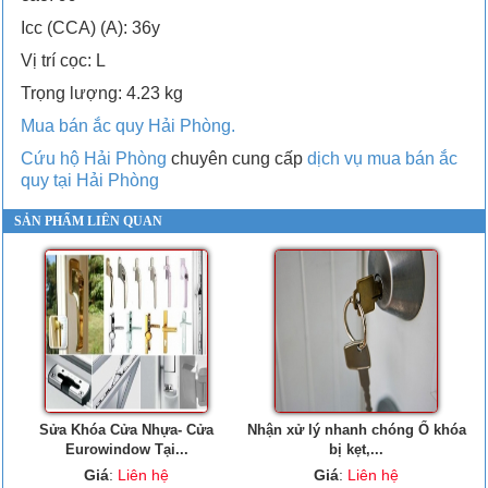
Icc (CCA) (A): 36y
Vị trí cọc: L
Trọng lượng: 4.23 kg
Mua bán ắc quy Hải Phòng.
Cứu hộ Hải Phòng
chuyên cung cấp
dịch vụ mua bán ắc
quy tại Hải Phòng
SẢN PHẨM LIÊN QUAN
Sửa Khóa Cửa Nhựa- Cửa
Nhận xử lý nhanh chóng Ổ khóa
Eurowindow Tại...
bị kẹt,...
Giá
:
Liên hệ
Giá
:
Liên hệ