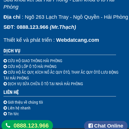
Phòng
Địa chỉ
: Ngõ 263 Lạch Tray - Ngô Quyền - Hải Phòng
SĐT
:
0888.123.966
(Mr.Thạch)
Thiết kế và phát triển :
Webdatcang.com
DỊCH VỤ
CỨU HỘ GIAO THÔNG HẢI PHÒNG
CỨU HỘ LỐP Ô TÔ HẢI PHÒNG
CỨU HỘ ẮC QUY, KÍCH NỔ ẮC QUY ÔTÔ, THAY ẮC QUY ÔTÔ LƯU ĐỘNG
TẠI HẢI PHÒNG
DỊCH VỤ SỬA CHỮA Ô TÔ TẠI NHÀ HẢI PHÒNG
LIÊN HỆ
Giới thiệu về chúng tôi
Liên hệ nhanh
Tin tức
0888.123.966
Chat Online