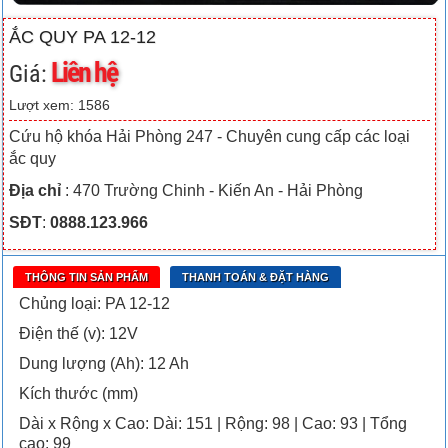
ẮC QUY PA 12-12
Liên hệ
Giá:
Lượt xem: 1586
Cứu hộ khóa Hải Phòng 247 - Chuyên cung cấp các loại
ắc quy
Địa chỉ
: 470 Trường Chinh - Kiến An - Hải Phòng
SĐT
:
0888.123.966
THÔNG TIN SẢN PHẨM
THANH TOÁN & ĐẶT HÀNG
Chủng loại: PA 12-12
Điện thế (v): 12V
Dung lượng (Ah): 12 Ah
Kích thước (mm)
Dài x Rộng x Cao: Dài: 151 | Rộng: 98 | Cao: 93 | Tổng
cao: 99