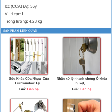
Icc (CCA) (A): 36y
Vị trí cọc: L
Trọng lượng: 4.23 kg
SẢN PHẨM LIÊN QUAN
Sửa Khóa Cửa Nhựa- Cửa
Nhận xử lý nhanh chóng Ổ khóa
Eurowindow Tại...
bị kẹt,...
Giá
:
Liên hệ
Giá
:
Liên hệ