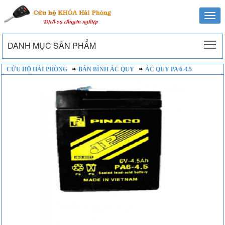
Togg
navi
To
DANH MỤC SẢN PHẨM
CỨU HỘ HẢI PHÒNG
BÁN BÌNH ÁC QUY
ẮC QUY PA 6-4.5